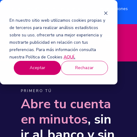
¿Eres accionista? Conoce acerca de la suscripción de acciones
Aquí
por aumento de capital 2026.
En nuestro sitio web utilizamos cookies propias y
de terceros para realizar análisis estadísticos
sobre su uso, ofrecerte una mejor experiencia y
M
mostrarte publicidad en relación con tus
e
n
preferencias. Para más información consulta
ú
nuestra Política de Cookies
AQUÍ
.
Aceptar
Rechazar
PRIMERO TÚ
Abre tu cuenta
en minutos
, sin
ir al banco y sin