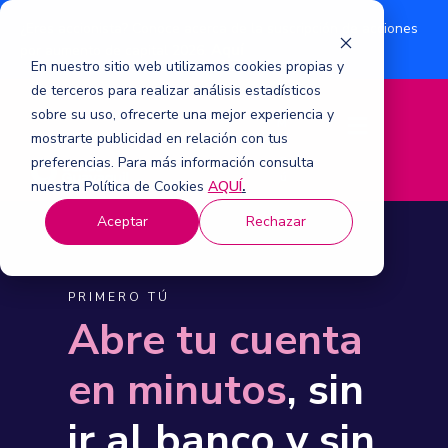
¿Eres accionista? Conoce acerca de la suscripción de acciones
Aquí
por aumento de capital 2026.
En nuestro sitio web utilizamos cookies propias y
de terceros para realizar análisis estadísticos
sobre su uso, ofrecerte una mejor experiencia y
M
mostrarte publicidad en relación con tus
e
n
preferencias. Para más información consulta
ú
nuestra Política de Cookies
AQUÍ
.
Aceptar
Rechazar
PRIMERO TÚ
Abre tu cuenta
en minutos
, sin
ir al banco y sin