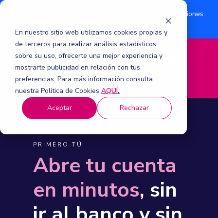
¿Eres accionista? Conoce acerca de la suscripción de acciones
Aquí
por aumento de capital 2026.
En nuestro sitio web utilizamos cookies propias y
de terceros para realizar análisis estadísticos
sobre su uso, ofrecerte una mejor experiencia y
M
mostrarte publicidad en relación con tus
e
n
preferencias. Para más información consulta
ú
nuestra Política de Cookies
AQUÍ
.
Aceptar
Rechazar
PRIMERO TÚ
Abre tu cuenta
en minutos
, sin
ir al banco y sin