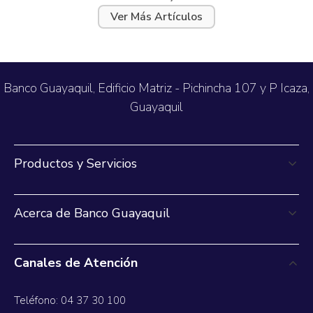
incremento, así como también en la
Ver Más Artículos
preferencia de los usuarios por utilizar
los bancos privados para retirar y enviar
dinero.
Banco Guayaquil, Edificio Matriz - Pichincha 107 y P Icaza,
Guayaquil
Productos y Servicios
Acerca de Banco Guayaquil
Canales de Atención
Teléfono: 04 37 30 100