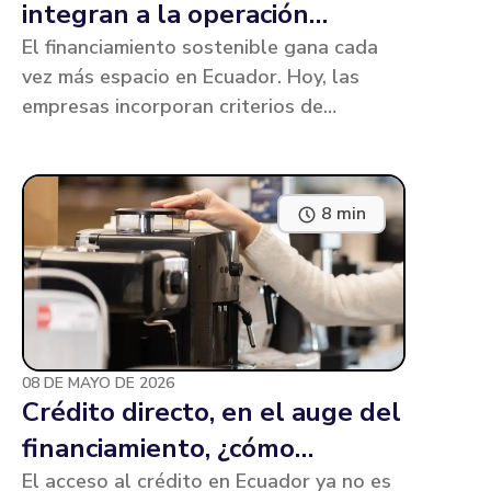
integran a la operación
empresarial
El financiamiento sostenible gana cada
vez más espacio en Ecuador. Hoy, las
empresas incorporan criterios de
sostenibilidad directamente en sus
operaciones, con inversiones que no solo
generan impacto ambiental, sino también
8 min
eficiencia y competitividad.
08 DE MAYO DE 2026
Crédito directo, en el auge del
financiamiento, ¿cómo
beneficia al cliente?
El acceso al crédito en Ecuador ya no es