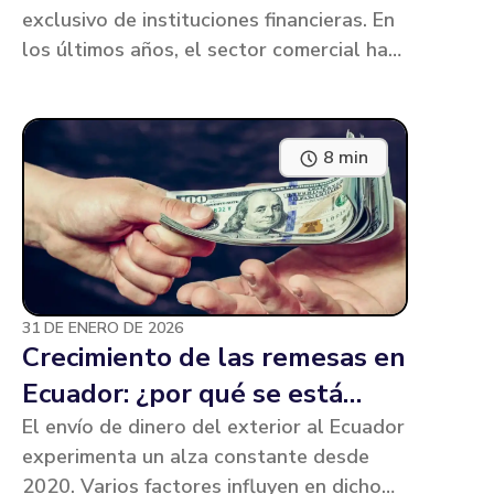
exclusivo de instituciones financieras. En
los últimos años, el sector comercial ha
ganado protagonismo como un actor
clave en el financiamiento de los
ecuatorianos.
8 min
31 DE ENERO DE 2026
Crecimiento de las remesas en
Ecuador: ¿por qué se está
prefiriendo más a los bancos
El envío de dinero del exterior al Ecuador
experimenta un alza constante desde
que a las remesedoras?
2020. Varios factores influyen en dicho