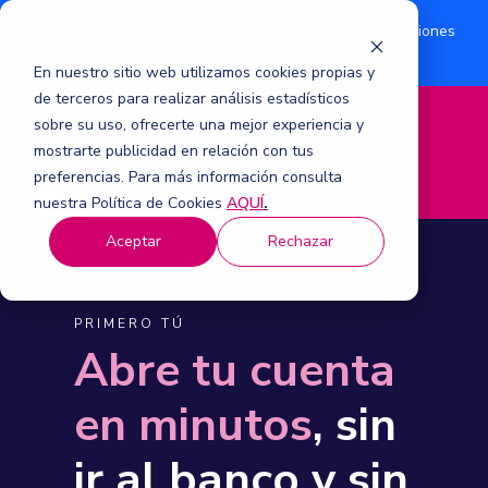
¿Eres accionista? Conoce acerca de la suscripción de acciones
Aquí
por aumento de capital 2026.
En nuestro sitio web utilizamos cookies propias y
de terceros para realizar análisis estadísticos
sobre su uso, ofrecerte una mejor experiencia y
M
mostrarte publicidad en relación con tus
e
n
preferencias. Para más información consulta
ú
nuestra Política de Cookies
AQUÍ
.
Aceptar
Rechazar
PRIMERO TÚ
Abre tu cuenta
en minutos
, sin
ir al banco y sin