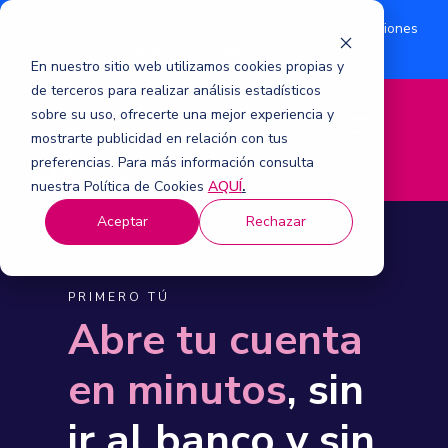
¿Eres accionista? Conoce acerca de la suscripción de acciones
Aquí
por aumento de capital 2026.
En nuestro sitio web utilizamos cookies propias y
de terceros para realizar análisis estadísticos
sobre su uso, ofrecerte una mejor experiencia y
M
mostrarte publicidad en relación con tus
e
n
preferencias. Para más información consulta
ú
nuestra Política de Cookies
AQUÍ
.
Aceptar
Rechazar
PRIMERO TÚ
Abre tu cuenta
en minutos
, sin
ir al banco y sin