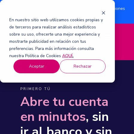
¿Eres accionista? Conoce acerca de la suscripción de acciones
Aquí
por aumento de capital 2026.
En nuestro sitio web utilizamos cookies propias y
de terceros para realizar análisis estadísticos
sobre su uso, ofrecerte una mejor experiencia y
M
mostrarte publicidad en relación con tus
e
n
preferencias. Para más información consulta
ú
nuestra Política de Cookies
AQUÍ
.
Aceptar
Rechazar
PRIMERO TÚ
Abre tu cuenta
en minutos
, sin
ir al banco y sin