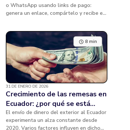
o WhatsApp usando links de pago:
genera un enlace, compártelo y recibe el
dinero en tu cuenta en 24 horas.
8 min
31 DE ENERO DE 2026
Crecimiento de las remesas en
Ecuador: ¿por qué se está
prefiriendo más a los bancos
El envío de dinero del exterior al Ecuador
experimenta un alza constante desde
que a las remesedoras?
2020. Varios factores influyen en dicho