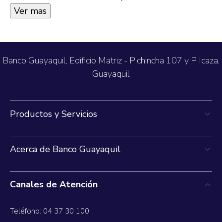
incremento, así como también en la
Ver mas
preferencia de los usuarios por utilizar
los bancos privados para retirar y enviar
dinero.
Banco Guayaquil, Edificio Matriz - Pichincha 107 y P Icaza,
Guayaquil
Productos y Servicios
Acerca de Banco Guayaquil
Canales de Atención
Teléfono: 04 37 30 100