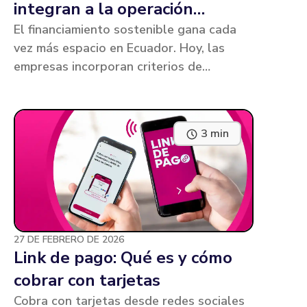
integran a la operación
empresarial
El financiamiento sostenible gana cada
vez más espacio en Ecuador. Hoy, las
empresas incorporan criterios de
sostenibilidad directamente en sus
operaciones, con inversiones que no solo
generan impacto ambiental, sino también
3 min
eficiencia y competitividad.
27 DE FEBRERO DE 2026
Link de pago: Qué es y cómo
cobrar con tarjetas
Cobra con tarjetas desde redes sociales