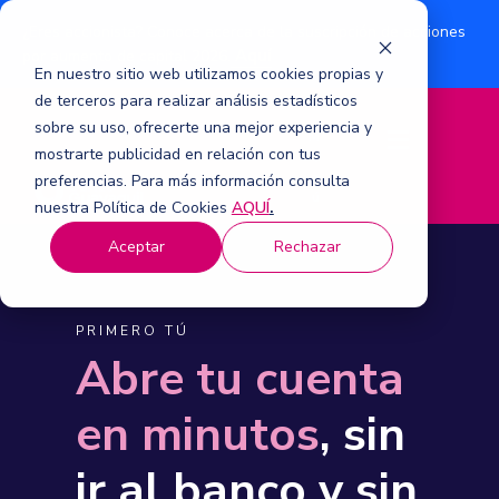
¿Eres accionista? Conoce acerca de la suscripción de acciones
Aquí
por aumento de capital 2026.
En nuestro sitio web utilizamos cookies propias y
de terceros para realizar análisis estadísticos
sobre su uso, ofrecerte una mejor experiencia y
M
mostrarte publicidad en relación con tus
e
n
preferencias. Para más información consulta
ú
nuestra Política de Cookies
AQUÍ
.
Aceptar
Rechazar
PRIMERO TÚ
Abre tu cuenta
en minutos
, sin
ir al banco y sin