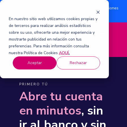
¿Eres accionista? Conoce acerca de la suscripción de acciones
Aquí
por aumento de capital 2026.
En nuestro sitio web utilizamos cookies propias y
de terceros para realizar análisis estadísticos
sobre su uso, ofrecerte una mejor experiencia y
M
mostrarte publicidad en relación con tus
e
n
preferencias. Para más información consulta
ú
nuestra Política de Cookies
AQUÍ
.
Aceptar
Rechazar
PRIMERO TÚ
Abre tu cuenta
en minutos
, sin
ir al banco y sin