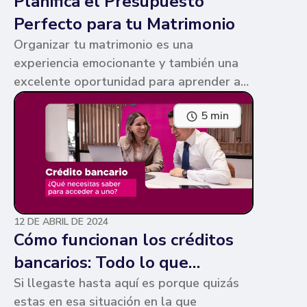
Planifica el Presupuesto
Perfecto para tu Matrimonio
Organizar tu matrimonio es una
experiencia emocionante y también una
excelente oportunidad para aprender a
gestionar un presupuesto compartido de
5 min
manera efectiva. Te enseñamos cómo.
12 DE ABRIL DE 2024
Cómo funcionan los créditos
bancarios: Todo lo que
necesitas saber
Si llegaste hasta aquí es porque quizás
estas en esa situación en la que