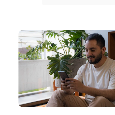
Portal 
Seguros
Servicio
Courier
Peigo
Billetera 