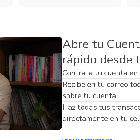
Servicios
de Seguros
Microfinanzas
s Adicionales
Abre tu Cuent
rápido desde 
Contrata tu cuenta en
virtual respaldada por Banco Guayaquil
Recibe en tu correo to
sobre tu cuenta.
Haz todas tus transac
directamente en tu cel