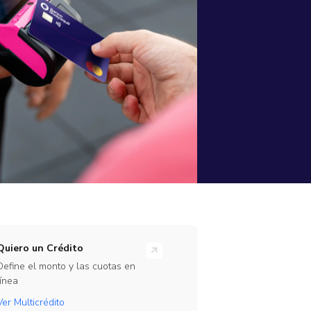
rramientas
ones en línea para tu empresa
rate Beta
ajo
te de nuestro programa de Beta Testers
Link
Quiero un Crédito
Define el monto y las cuotas en
línea
Ver Multicrédito