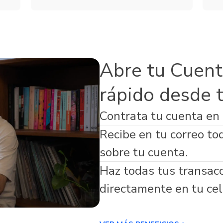
Servicios
de Seguros
Microfinanzas
s Adicionales
Abre tu Cuent
rápido desde 
Contrata tu cuenta en
virtual respaldada por Banco Guayaquil
Recibe en tu correo to
sobre tu cuenta.
Haz todas tus transac
directamente en tu cel