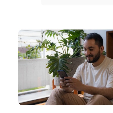
Portal 
Seguros
Servicio
Courier
Peigo
Billetera 