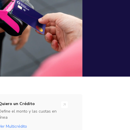
rramientas
ones en línea para tu empresa
rate Beta
ajo
te de nuestro programa de Beta Testers
Link
Quiero un Crédito
Define el monto y las cuotas en
línea
Ver Multicrédito