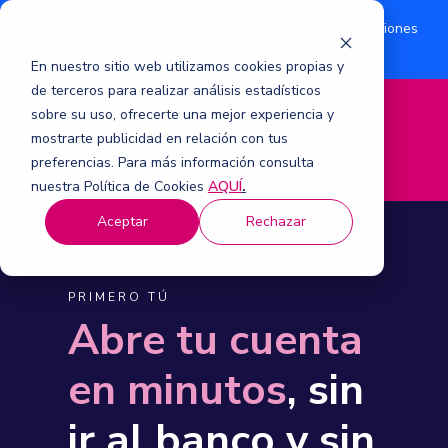
¿Eres accionista? Conoce acerca de la suscripción de acciones
Aquí
por aumento de capital 2026.
En nuestro sitio web utilizamos cookies propias y
de terceros para realizar análisis estadísticos
sobre su uso, ofrecerte una mejor experiencia y
M
mostrarte publicidad en relación con tus
e
n
preferencias. Para más información consulta
ú
nuestra Política de Cookies
AQUÍ
.
Aceptar
Rechazar
PRIMERO TÚ
Abre tu cuenta
en minutos
, sin
ir al banco y sin