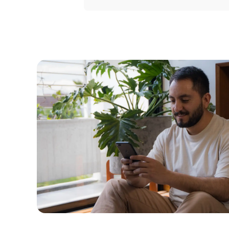
Portal 
Seguros
Servicio
Courier
Peigo
Billetera 