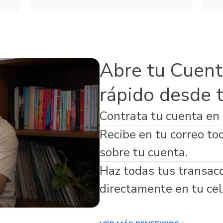
Servicios
de Seguros
Microfinanzas
s Adicionales
Abre tu Cuent
rápido desde 
Contrata tu cuenta en
virtual respaldada por Banco Guayaquil
Recibe en tu correo to
sobre tu cuenta.
Haz todas tus transac
directamente en tu cel