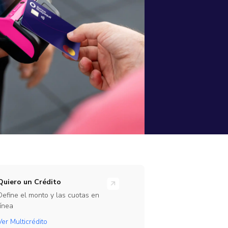
rramientas
ones en línea para tu empresa
rate Beta
ajo
te de nuestro programa de Beta Testers
Link
Quiero un Crédito
Define el monto y las cuotas en
línea
Ver Multicrédito