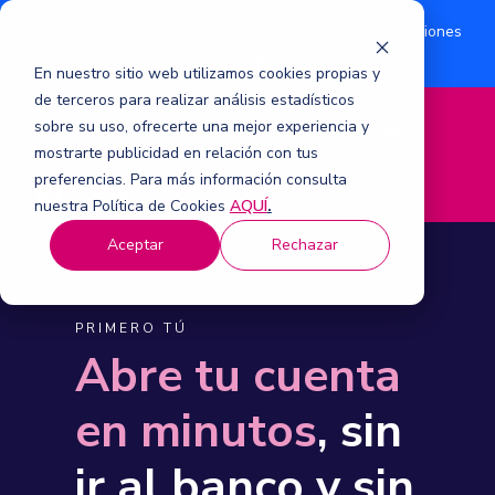
¿Eres accionista? Conoce acerca de la suscripción de acciones
Aquí
por aumento de capital 2026.
En nuestro sitio web utilizamos cookies propias y
de terceros para realizar análisis estadísticos
sobre su uso, ofrecerte una mejor experiencia y
M
mostrarte publicidad en relación con tus
e
n
preferencias. Para más información consulta
ú
nuestra Política de Cookies
AQUÍ
.
Aceptar
Rechazar
PRIMERO TÚ
Abre tu cuenta
en minutos
, sin
ir al banco y sin