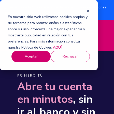
¿Eres accionista? Conoce acerca de la suscripción de acciones
Aquí
por aumento de capital 2026.
En nuestro sitio web utilizamos cookies propias y
de terceros para realizar análisis estadísticos
sobre su uso, ofrecerte una mejor experiencia y
M
mostrarte publicidad en relación con tus
e
n
preferencias. Para más información consulta
ú
nuestra Política de Cookies
AQUÍ
.
Aceptar
Rechazar
PRIMERO TÚ
Abre tu cuenta
en minutos
, sin
ir al banco y sin