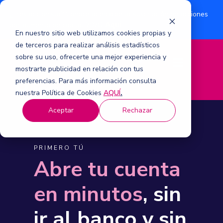
¿Eres accionista? Conoce acerca de la suscripción de acciones
Aquí
por aumento de capital 2026.
En nuestro sitio web utilizamos cookies propias y
de terceros para realizar análisis estadísticos
sobre su uso, ofrecerte una mejor experiencia y
M
mostrarte publicidad en relación con tus
e
n
preferencias. Para más información consulta
ú
nuestra Política de Cookies
AQUÍ
.
Aceptar
Rechazar
PRIMERO TÚ
Abre tu cuenta
en minutos
, sin
ir al banco y sin