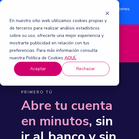
¿Eres accionista? Conoce acerca de la suscripción de acciones
Aquí
por aumento de capital 2026.
En nuestro sitio web utilizamos cookies propias y
de terceros para realizar análisis estadísticos
sobre su uso, ofrecerte una mejor experiencia y
M
mostrarte publicidad en relación con tus
e
n
preferencias. Para más información consulta
ú
nuestra Política de Cookies
AQUÍ
.
Aceptar
Rechazar
PRIMERO TÚ
Abre tu cuenta
en minutos
, sin
ir al banco y sin