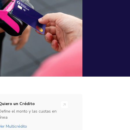
rramientas
ones en línea para tu empresa
rate Beta
ajo
te de nuestro programa de Beta Testers
Link
Quiero un Crédito
Define el monto y las cuotas en
línea
Ver Multicrédito