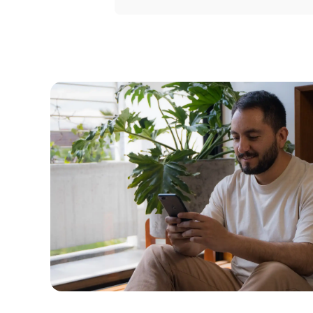
Portal 
Seguros
Servicio
Courier
Peigo
Billetera 