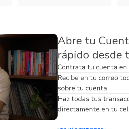
Servicios
de Seguros
Microfinanzas
s Adicionales
Abre tu Cuent
rápido desde 
Contrata tu cuenta en
virtual respaldada por Banco Guayaquil
Recibe en tu correo to
sobre tu cuenta.
Haz todas tus transac
directamente en tu cel