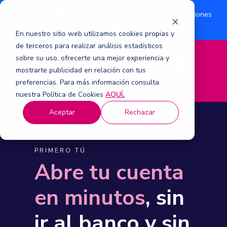
¿Eres accionista? Conoce acerca de la suscripción de acciones
Aquí
por aumento de capital 2026.
En nuestro sitio web utilizamos cookies propias y
de terceros para realizar análisis estadísticos
sobre su uso, ofrecerte una mejor experiencia y
M
mostrarte publicidad en relación con tus
e
n
preferencias. Para más información consulta
ú
nuestra Política de Cookies
AQUÍ
.
Aceptar
Rechazar
PRIMERO TÚ
Abre tu cuenta
en minutos
, sin
ir al banco y sin