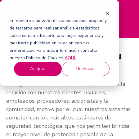
M
e
En nuestro sitio web utilizamos cookies propias y
n
de terceros para realizar análisis estadísticos
ú
sobre su uso, ofrecerte una mejor experiencia y
mostrarte publicidad en relación con tus
preferencias. Para más información consulta
¿Cómo contribuimos a su
nuestra Política de Cookies
AQUÍ
.
protección?
Aceptar
Rechazar
La seguridad es un atributo fundamental en la
relación con nuestros clientes, usuarios,
empleados, proveedores, accionistas y la
comunidad, motivo por el cual nuestros sistemas
cumplen con los más altos estándares de
seguridad tecnológica, que nos permiten brindar
el mayor nivel de protección posible de la