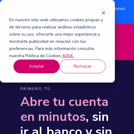
¿Eres accionista? Conoce acerca de la suscripción de acciones
Aquí
por aumento de capital 2026.
En nuestro sitio web utilizamos cookies propias y
de terceros para realizar análisis estadísticos
sobre su uso, ofrecerte una mejor experiencia y
M
mostrarte publicidad en relación con tus
e
n
preferencias. Para más información consulta
ú
nuestra Política de Cookies
AQUÍ
.
Aceptar
Rechazar
PRIMERO TÚ
Abre tu cuenta
en minutos
, sin
ir al banco y sin