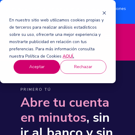
¿Eres accionista? Conoce acerca de la suscripción de acciones
Aquí
por aumento de capital 2026.
En nuestro sitio web utilizamos cookies propias y
de terceros para realizar análisis estadísticos
sobre su uso, ofrecerte una mejor experiencia y
M
mostrarte publicidad en relación con tus
e
n
preferencias. Para más información consulta
ú
nuestra Política de Cookies
AQUÍ
.
Aceptar
Rechazar
PRIMERO TÚ
Abre tu cuenta
en minutos
, sin
ir al banco y sin