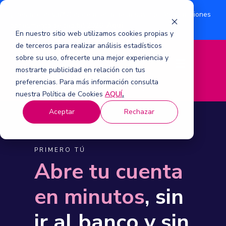
¿Eres accionista? Conoce acerca de la suscripción de acciones
Aquí
por aumento de capital 2026.
En nuestro sitio web utilizamos cookies propias y
de terceros para realizar análisis estadísticos
sobre su uso, ofrecerte una mejor experiencia y
M
mostrarte publicidad en relación con tus
e
n
preferencias. Para más información consulta
ú
nuestra Política de Cookies
AQUÍ
.
Aceptar
Rechazar
PRIMERO TÚ
Abre tu cuenta
en minutos
, sin
ir al banco y sin