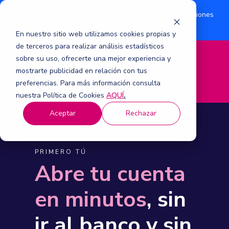
¿Eres accionista? Conoce acerca de la suscripción de acciones
Aquí
por aumento de capital 2026.
En nuestro sitio web utilizamos cookies propias y
de terceros para realizar análisis estadísticos
sobre su uso, ofrecerte una mejor experiencia y
M
mostrarte publicidad en relación con tus
e
n
preferencias. Para más información consulta
ú
nuestra Política de Cookies
AQUÍ
.
Aceptar
Rechazar
PRIMERO TÚ
Abre tu cuenta
en minutos
, sin
ir al banco y sin