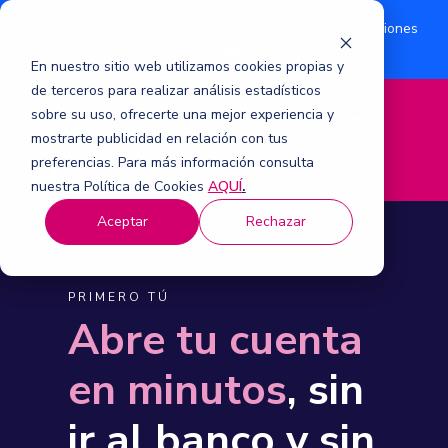
¿Eres accionista? Conoce acerca de la suscripción de acciones
Aquí
por aumento de capital 2026.
En nuestro sitio web utilizamos cookies propias y
de terceros para realizar análisis estadísticos
sobre su uso, ofrecerte una mejor experiencia y
M
mostrarte publicidad en relación con tus
e
n
preferencias. Para más información consulta
ú
nuestra Política de Cookies
AQUÍ
.
Aceptar
Rechazar
PRIMERO TÚ
Abre tu cuenta
en minutos
, sin
ir al banco y sin