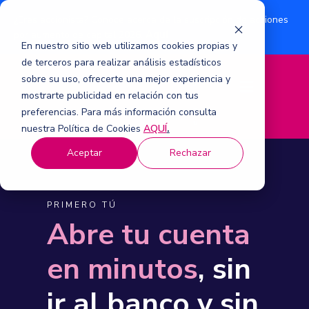
¿Eres accionista? Conoce acerca de la suscripción de acciones
Aquí
por aumento de capital 2026.
En nuestro sitio web utilizamos cookies propias y
de terceros para realizar análisis estadísticos
sobre su uso, ofrecerte una mejor experiencia y
M
mostrarte publicidad en relación con tus
e
n
preferencias. Para más información consulta
ú
nuestra Política de Cookies
AQUÍ
.
Aceptar
Rechazar
PRIMERO TÚ
Abre tu cuenta
en minutos
, sin
ir al banco y sin