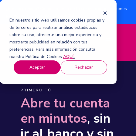
¿Eres accionista? Conoce acerca de la suscripción de acciones
Aquí
por aumento de capital 2026.
En nuestro sitio web utilizamos cookies propias y
de terceros para realizar análisis estadísticos
sobre su uso, ofrecerte una mejor experiencia y
M
mostrarte publicidad en relación con tus
e
n
preferencias. Para más información consulta
ú
nuestra Política de Cookies
AQUÍ
.
Aceptar
Rechazar
PRIMERO TÚ
Abre tu cuenta
en minutos
, sin
ir al banco y sin