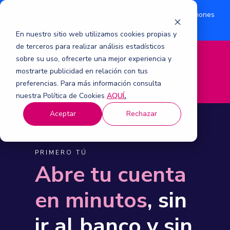
¿Eres accionista? Conoce acerca de la suscripción de acciones
Aquí
por aumento de capital 2026.
En nuestro sitio web utilizamos cookies propias y
de terceros para realizar análisis estadísticos
sobre su uso, ofrecerte una mejor experiencia y
M
mostrarte publicidad en relación con tus
e
n
preferencias. Para más información consulta
ú
nuestra Política de Cookies
AQUÍ
.
Aceptar
Rechazar
PRIMERO TÚ
Abre tu cuenta
en minutos
, sin
ir al banco y sin