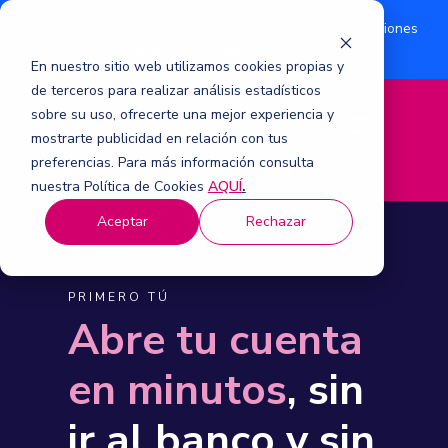
¿Eres accionista? Conoce acerca de la suscripción de acciones
Aquí
por aumento de capital 2026.
En nuestro sitio web utilizamos cookies propias y
de terceros para realizar análisis estadísticos
sobre su uso, ofrecerte una mejor experiencia y
M
mostrarte publicidad en relación con tus
e
n
preferencias. Para más información consulta
ú
nuestra Política de Cookies
AQUÍ
.
Aceptar
Rechazar
PRIMERO TÚ
Abre tu cuenta
en minutos
, sin
ir al banco y sin