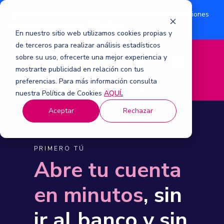
¿Eres accionista? Conoce acerca de la suscripción de acciones
Aquí
por aumento de capital 2026.
En nuestro sitio web utilizamos cookies propias y
de terceros para realizar análisis estadísticos
sobre su uso, ofrecerte una mejor experiencia y
M
mostrarte publicidad en relación con tus
e
n
preferencias. Para más información consulta
ú
nuestra Política de Cookies
AQUÍ
.
Aceptar
Rechazar
PRIMERO TÚ
Abre tu cuenta
en minutos
, sin
ir al banco y sin