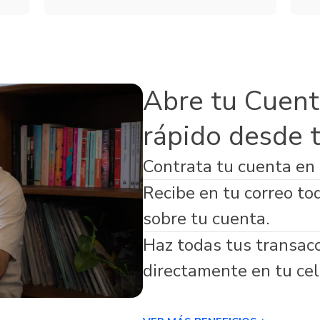
Servicios
de Seguros
Microfinanzas
s Adicionales
Abre tu Cuent
rápido desde 
Contrata tu cuenta en
virtual respaldada por Banco Guayaquil
Recibe en tu correo to
sobre tu cuenta.
Haz todas tus transac
directamente en tu cel