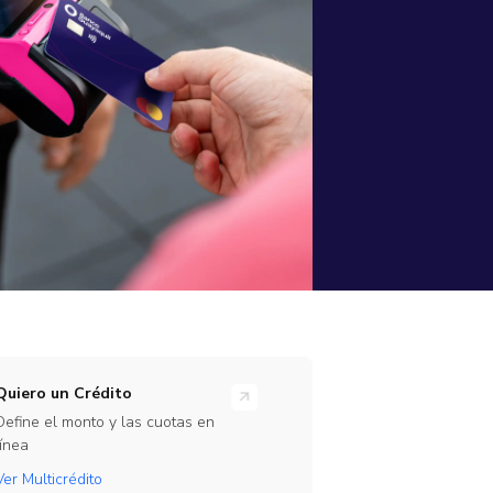
rramientas
ones en línea para tu empresa
rate Beta
ajo
te de nuestro programa de Beta Testers
Link
Quiero un Crédito
Define el monto y las cuotas en
línea
Ver Multicrédito