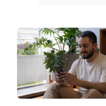
Portal 
Seguros
Servicio
Courier
Peigo
Billetera 