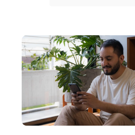
Portal 
Seguros
Servicio
Courier
Peigo
Billetera 