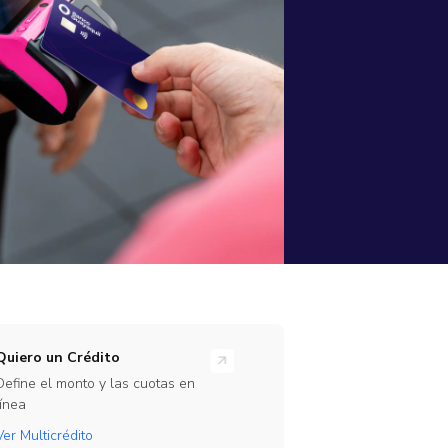
rramientas
ones en línea para tu empresa
rate Beta
ajo
te de nuestro programa de Beta Testers
Link
Quiero un Crédito
Define el monto y las cuotas en
línea
Ver Multicrédito