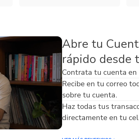
Servicios
de Seguros
Microfinanzas
s Adicionales
Abre tu Cuent
rápido desde 
Contrata tu cuenta en
virtual respaldada por Banco Guayaquil
Recibe en tu correo to
sobre tu cuenta.
Haz todas tus transac
directamente en tu cel