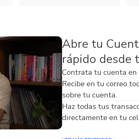
Servicios
de Seguros
Microfinanzas
s Adicionales
Abre tu Cuent
rápido desde 
Contrata tu cuenta en
virtual respaldada por Banco Guayaquil
Recibe en tu correo to
sobre tu cuenta.
Haz todas tus transac
directamente en tu cel