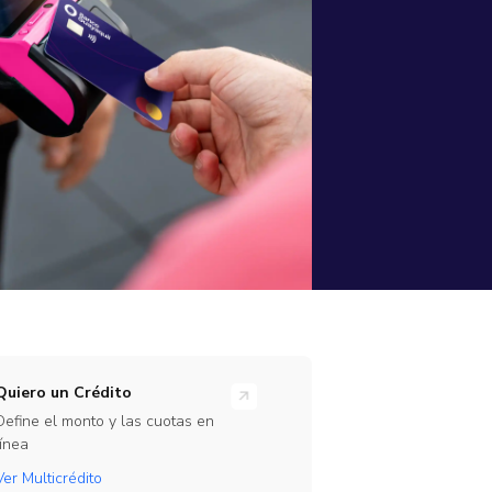
rramientas
ones en línea para tu empresa
rate Beta
ajo
te de nuestro programa de Beta Testers
Link
Quiero un Crédito
Define el monto y las cuotas en
línea
Ver Multicrédito