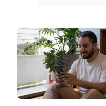
Portal 
Seguros
Servicio
Courier
Peigo
Billetera 