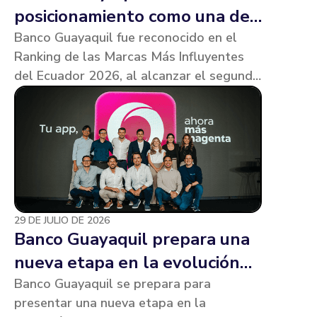
posicionamiento como una de
las marcas más influyentes
Banco Guayaquil fue reconocido en el
Ranking de las Marcas Más Influyentes
del Ecuador
del Ecuador 2026, al alcanzar el segundo
lugar en la categoría Bancos, de acuerdo
con el estudio realizado por Ipsos en
alianza con la revista América Economía.
29 DE JULIO DE 2026
Banco Guayaquil prepara una
nueva etapa en la evolución
de su experiencia digital
Banco Guayaquil se prepara para
presentar una nueva etapa en la