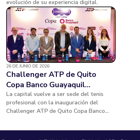
evolución de su experiencia digital.
26 DE JUNIO DE 2026
Challenger ATP de Quito
Copa Banco Guayaquil
inaugura una nueva edición de
La capital vuelve a ser sede del tenis
profesional con la inauguración del
tenis profesional en la capital
Challenger ATP de Quito Copa Banco
Guayaquil.