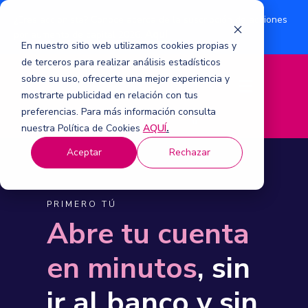
¿Eres accionista? Conoce acerca de la suscripción de acciones
Aquí
por aumento de capital 2026.
En nuestro sitio web utilizamos cookies propias y
de terceros para realizar análisis estadísticos
sobre su uso, ofrecerte una mejor experiencia y
M
mostrarte publicidad en relación con tus
e
n
preferencias. Para más información consulta
ú
nuestra Política de Cookies
AQUÍ
.
Aceptar
Rechazar
PRIMERO TÚ
Abre tu cuenta
en minutos
, sin
ir al banco y sin