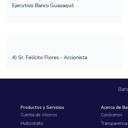
Solicítalo y paga cuando te gradúes.
Blog
Avances en Efectivo
Ejecutivo Banco Guayaquil
Física
Tarjeta de débito Mastercard
Banco de
Extracupo
Virtual
Actuali
Pago de 
4) Sr. Felícito Flores - Accionista
Pago de 
Giros
Envío y ret
Banc
Canales 
Productos y Servicios
Acerca de Ba
Cuenta de Ahorros
Conócenos
Portal 
Multicrédito
Transparencia