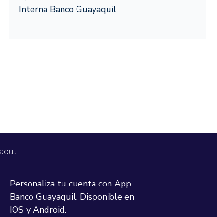
Interna Banco Guayaquil
rate Beta
ajo
te de nuestro programa de Beta Testers
Link
aquil
Personaliza tu cuenta con App
Banco Guayaquil. Disponible en
IOS y Android.