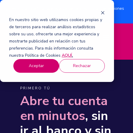
¿Eres accionista? Conoce acerca de la suscripción de acciones
Aquí
por aumento de capital 2026.
En nuestro sitio web utilizamos cookies propias y
de terceros para realizar análisis estadísticos
sobre su uso, ofrecerte una mejor experiencia y
M
mostrarte publicidad en relación con tus
e
n
preferencias. Para más información consulta
ú
nuestra Política de Cookies
AQUÍ
.
Aceptar
Rechazar
PRIMERO TÚ
Abre tu cuenta
en minutos
, sin
ir al banco y sin