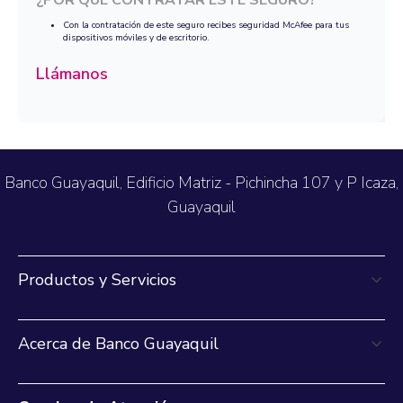
¿POR QUÉ CONTRATAR ESTE SEGURO?
Con la contratación de este seguro recibes seguridad McAfee para tus
dispositivos móviles y de escritorio.
Llámanos
Banco Guayaquil, Edificio Matriz - Pichincha 107 y P Icaza,
Guayaquil
Productos y Servicios
Acerca de Banco Guayaquil