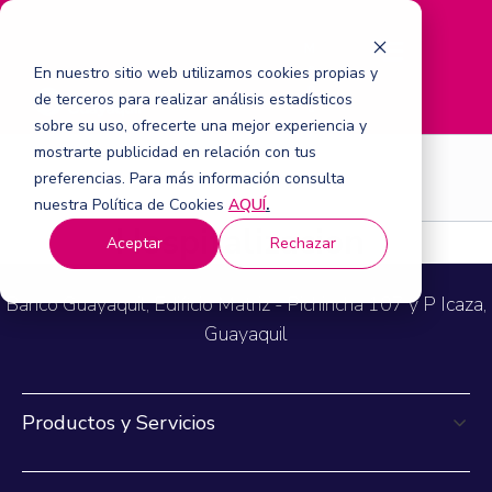
M
e
En nuestro sitio web utilizamos cookies propias y
n
de terceros para realizar análisis estadísticos
ú
sobre su uso, ofrecerte una mejor experiencia y
mostrarte publicidad en relación con tus
Seguros
preferencias. Para más información consulta
nuestra Política de Cookies
AQUÍ
.
Hospitalizacion
Aceptar
Rechazar
Banco Guayaquil, Edificio Matriz - Pichincha 107 y P Icaza,
Guayaquil
Productos y Servicios