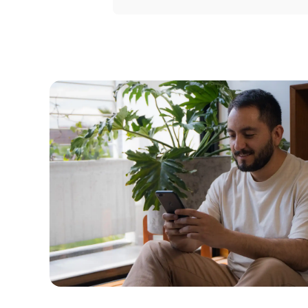
Portal 
Seguros
Servicio
Courier
Peigo
Billetera 