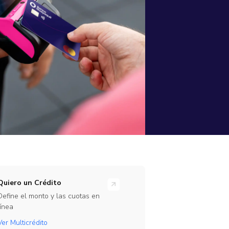
rramientas
ones en línea para tu empresa
rate Beta
ajo
te de nuestro programa de Beta Testers
Link
Quiero un Crédito
Define el monto y las cuotas en
línea
Ver Multicrédito