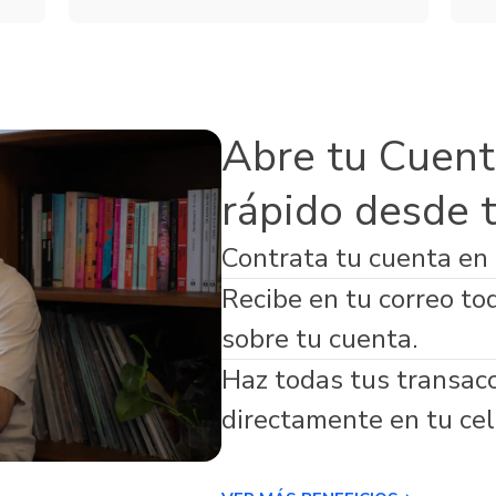
Servicios
de Seguros
Microfinanzas
s Adicionales
Abre tu Cuent
rápido desde 
Contrata tu cuenta en
virtual respaldada por Banco Guayaquil
Recibe en tu correo to
sobre tu cuenta.
Haz todas tus transac
directamente en tu cel