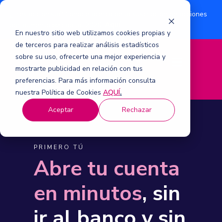
¿Eres accionista? Conoce acerca de la suscripción de acciones
Aquí
por aumento de capital 2026.
En nuestro sitio web utilizamos cookies propias y
de terceros para realizar análisis estadísticos
sobre su uso, ofrecerte una mejor experiencia y
M
mostrarte publicidad en relación con tus
e
n
preferencias. Para más información consulta
ú
nuestra Política de Cookies
AQUÍ
.
Aceptar
Rechazar
PRIMERO TÚ
Abre tu cuenta
en minutos
, sin
ir al banco y sin