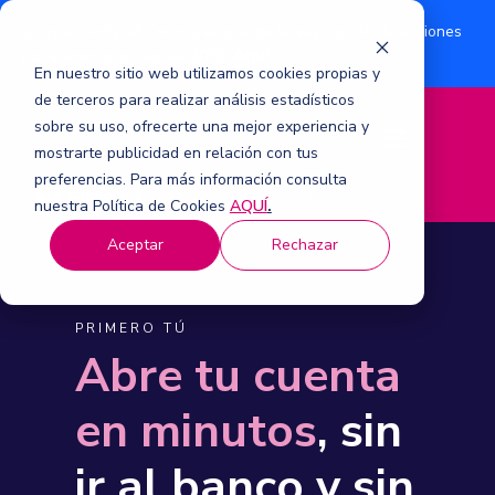
¿Eres accionista? Conoce acerca de la suscripción de acciones
Aquí
por aumento de capital 2026.
En nuestro sitio web utilizamos cookies propias y
de terceros para realizar análisis estadísticos
sobre su uso, ofrecerte una mejor experiencia y
M
mostrarte publicidad en relación con tus
e
n
preferencias. Para más información consulta
ú
nuestra Política de Cookies
AQUÍ
.
Aceptar
Rechazar
PRIMERO TÚ
Abre tu cuenta
en minutos
, sin
ir al banco y sin