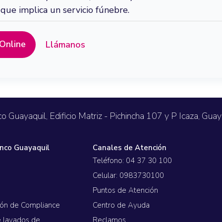
Microfinanzas
 que implica un servicio fúnebre.
s Adicionales
Online
Llámanos
virtual respaldada por Banco Guayaquil
o Guayaquil, Edificio Matriz - Pichincha 107 y P Icaza, Guay
nco Guayaquil
Canales de Atención
Teléfono: 04 37 30 100
Celular: 0983730100
d
Puntos de Atención
ión de Compliance
Centro de Ayuda
e lavados de
Reclamos