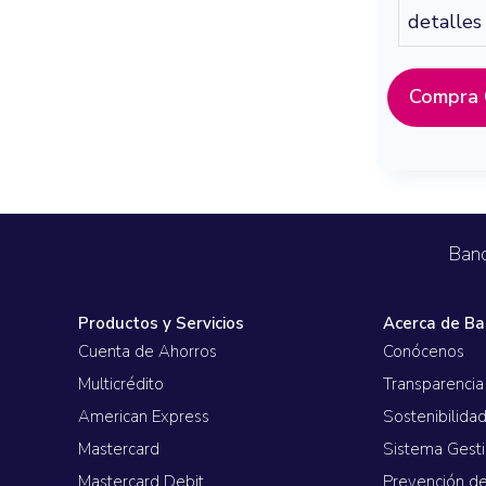
detalles
Seguros
Servicio
Compra 
Courier
Peigo
Billetera 
Banc
Productos y Servicios
Acerca de Ba
Cuenta de Ahorros
Conócenos
Multicrédito
Transparencia
American Express
Sostenibilida
Mastercard
Sistema Gest
Mastercard Debit
Prevención d