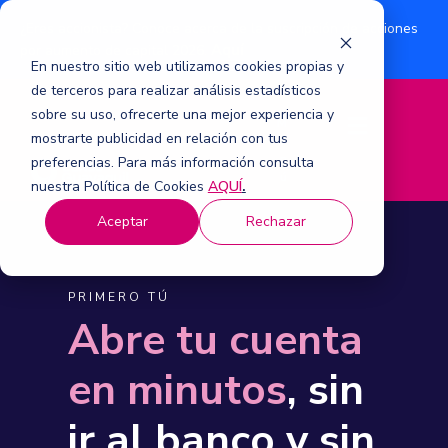
¿Eres accionista? Conoce acerca de la suscripción de acciones
Aquí
por aumento de capital 2026.
En nuestro sitio web utilizamos cookies propias y
de terceros para realizar análisis estadísticos
sobre su uso, ofrecerte una mejor experiencia y
M
mostrarte publicidad en relación con tus
e
n
preferencias. Para más información consulta
ú
nuestra Política de Cookies
AQUÍ
.
Aceptar
Rechazar
PRIMERO TÚ
Abre tu cuenta
en minutos
, sin
ir al banco y sin