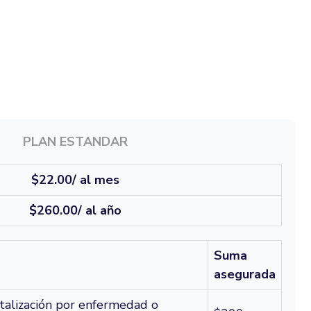
rate Beta
ajo
te de nuestro programa de Beta Testers
PLAN ESTANDAR
$22.00/ al mes
Link
$260.00/ al año
Suma
asegurada
italización por enfermedad o