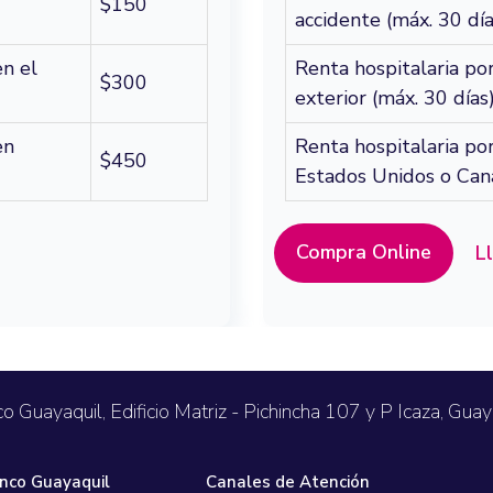
$150
Microfinanzas
accidente (máx. 30 día
en el
Renta hospitalaria po
$300
s Adicionales
exterior (máx. 30 días
en
Renta hospitalaria po
$450
Estados Unidos o Cana
virtual respaldada por Banco Guayaquil
Compra Online
L
o Guayaquil, Edificio Matriz - Pichincha 107 y P Icaza, Guay
nco Guayaquil
Canales de Atención