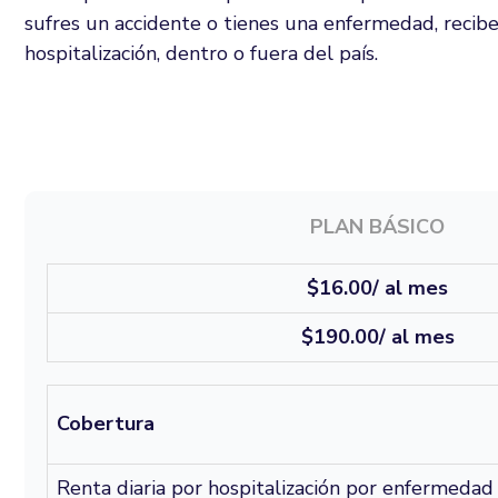
Solicítalo y paga cuando te gradúes.
Blog
Avances en Efectivo
sufres un accidente o tienes una enfermedad, recibe
Física
Tarjeta de débito Mastercard
hospitalización, dentro o fuera del país.
Banco de
Extracupo
Virtual
Actuali
Pago de 
PLAN BÁSICO
Pago de 
$16.00/ al mes
Giros
$190.00/ al mes
Envío y ret
Canales 
Cobertura
Portal 
Renta diaria por hospitalización por enfermedad