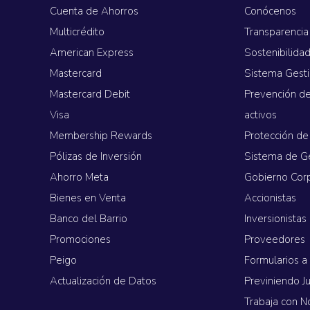
Cuenta de Ahorros
Conócenos
Multicrédito
Transparencia
American Express
Sostenibilida
Mastercard
Sistema Gest
Mastercard Debit
Prevención d
Visa
activos
Membership Rewards
Protección de
Pólizas de Inversión
Sistema de G
Ahorro Meta
Gobierno Cor
Bienes en Venta
Accionistas
Banco del Barrio
Inversionistas
Promociones
Proveedores
Peigo
Formularios a
Actualización de Datos
Previniendo J
Trabaja con N