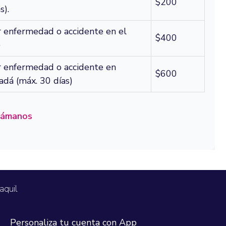
$200
s).
r enfermedad o accidente en el
$400
)
r enfermedad o accidente en
$600
dá (máx. 30 días)
lámanos
aquil
Personaliza tu cuenta con App