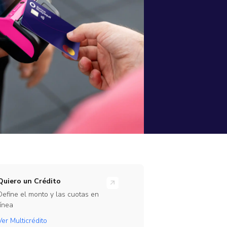
rramientas
ones en línea para tu empresa
rate Beta
ajo
te de nuestro programa de Beta Testers
Link
Quiero un Crédito
Define el monto y las cuotas en
línea
Ver Multicrédito