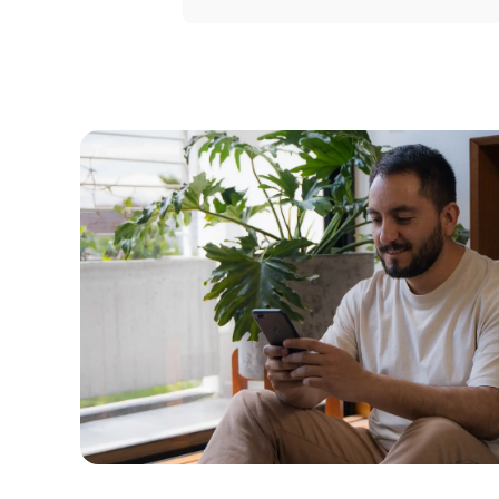
Portal 
Seguros
Servicio
Courier
Peigo
Billetera 