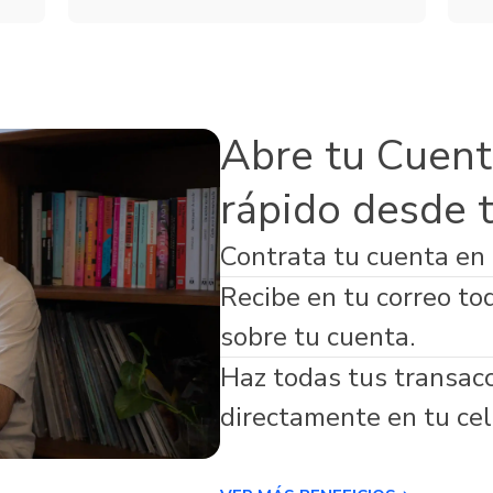
Servicios
de Seguros
Microfinanzas
s Adicionales
Abre tu Cuent
rápido desde 
Contrata tu cuenta en
virtual respaldada por Banco Guayaquil
Recibe en tu correo to
sobre tu cuenta.
Haz todas tus transac
directamente en tu cel