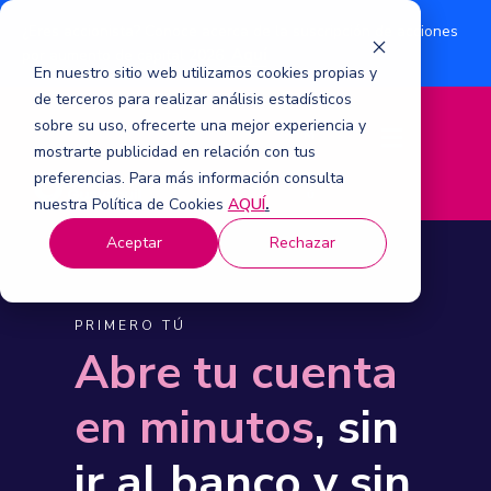
¿Eres accionista? Conoce acerca de la suscripción de acciones
Aquí
por aumento de capital 2026.
En nuestro sitio web utilizamos cookies propias y
de terceros para realizar análisis estadísticos
sobre su uso, ofrecerte una mejor experiencia y
M
mostrarte publicidad en relación con tus
e
n
preferencias. Para más información consulta
ú
nuestra Política de Cookies
AQUÍ
.
Aceptar
Rechazar
PRIMERO TÚ
Abre tu cuenta
en minutos
, sin
ir al banco y sin