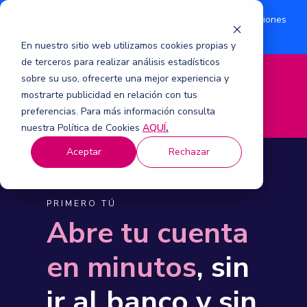
¿Eres accionista? Conoce acerca de la suscripción de acciones
Aquí
por aumento de capital 2026.
En nuestro sitio web utilizamos cookies propias y
de terceros para realizar análisis estadísticos
sobre su uso, ofrecerte una mejor experiencia y
M
mostrarte publicidad en relación con tus
e
n
preferencias. Para más información consulta
ú
nuestra Política de Cookies
AQUÍ
.
Aceptar
Rechazar
PRIMERO TÚ
Abre tu cuenta
en minutos
, sin
ir al banco y sin